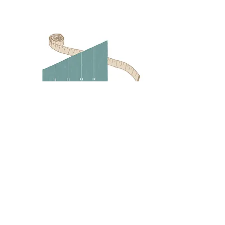
Qualsiasi sia la forma della stanza o
l’inclinazione della mansarda possiamo
realizzare una soluzione su misura adatta
al tuo spazio, coniugando estetica e
contenimento.
SCORPI TUTTE LE FINITURE